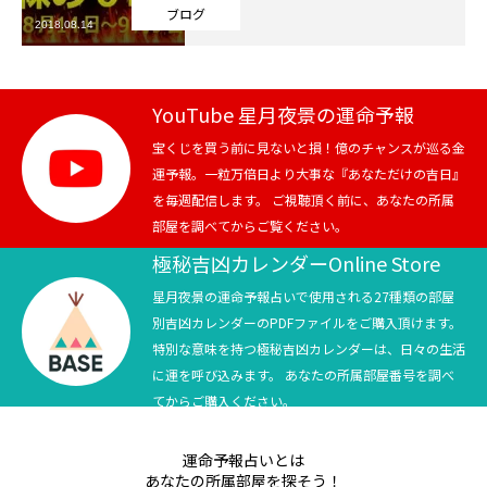
ブログ
2018.08.14
芸能界
テニス
YouTube 星月夜景の運命予報
スポーツ
宝くじを買う前に見ないと損！億のチャンスが巡る金
運予報。一粒万倍日より大事な『あなただけの吉日』
を毎週配信します。 ご視聴頂く前に、あなたの所属
競馬
部屋を調べてからご覧ください。
社会
極秘吉凶カレンダーOnline Store
星月夜景の運命予報占いで使用される27種類の部屋
テニス四大大会・五輪
別吉凶カレンダーのPDFファイルをご購入頂けます。
特別な意味を持つ極秘吉凶カレンダーは、日々の生活
テニス四大大会・五輪
に運を呼び込みます。 あなたの所属部屋番号を調べ
てからご購入ください。
鑑定及び出演依頼
運命予報占いとは
YouTube
あなたの所属部屋を探そう！