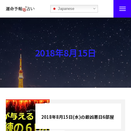
Japanese
運命予報占い
運命予報占いとは
2018年8月15日
あなたの所属部屋を探そう！
最恐の相性占い
秘伝公開！吉凶カレンダー
記事カテゴリー
ブログ
2018年8月15日(水)の最凶悪日6部屋
お知らせ