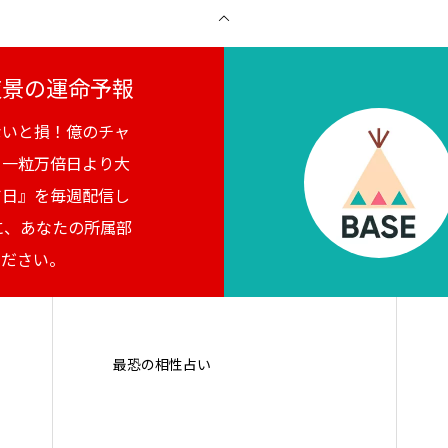
月夜景の運命予報
ないと損！億のチャ
。一粒万倍日より大
吉日』を毎週配信し
に、あなたの所属部
ください。
最恐の相性占い