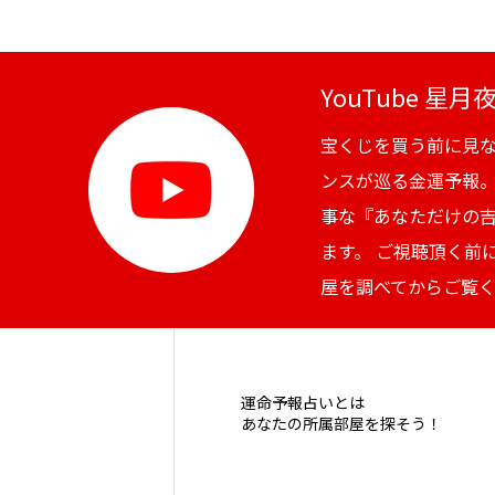
YouTube 星
宝くじを買う前に見
ンスが巡る金運予報
事な『あなただけの
ます。 ご視聴頂く前
屋を調べてからご覧
運命予報占いとは
あなたの所属部屋を探そう！