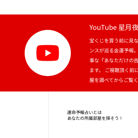
YouTube 星
宝くじを買う前に見
ンスが巡る金運予報
事な『あなただけの
ます。 ご視聴頂く前
屋を調べてからご覧
運命予報占いとは
あなたの所属部屋を探そう！