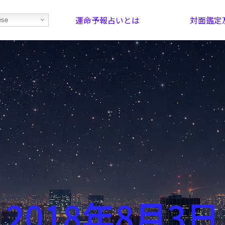
運命予報占いとは
対面鑑定
ese
部屋を探そう！
最恐の相性占い
2018年8月3日