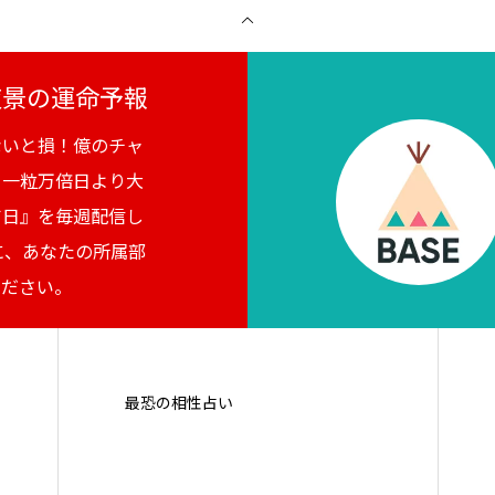
月夜景の運命予報
ないと損！億のチャ
。一粒万倍日より大
吉日』を毎週配信し
に、あなたの所属部
ください。
最恐の相性占い