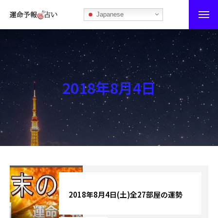
Japanese
運命予報占い
運命予報占いとは
2018年8月4日
あなたの所属部屋を探そう！
最恐の相性占い
秘伝公開！吉凶カレンダー
記事カテゴリー
ブログ
2018年8月4日(土)全27部屋の運勢
お知らせ