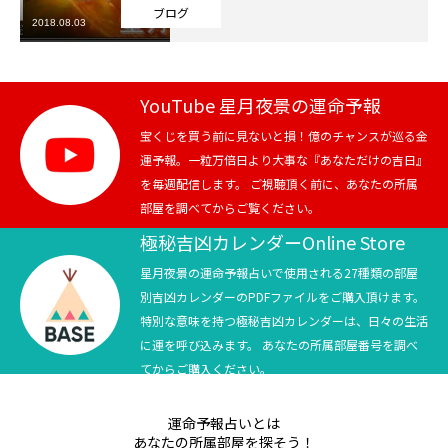
ブログ
2018.08.03
芸能界
テニス
YouTube 星月夜景の運命予報
スポーツ
宝くじを買う前に見ないと損！億のチャンスが巡る金
運予報。一粒万倍日より大事な『あなただけの吉日』
を毎週配信します。 ご視聴頂く前に、あなたの所属
競馬
部屋を調べてからご覧ください。
社会
極秘吉凶カレンダーOnline Store
星月夜景の運命予報占いで使用される27種類の部屋
テニス四大大会・五輪
別吉凶カレンダーのPDFファイルをご購入頂けます。
特別な意味を持つ極秘吉凶カレンダーは、日々の生活
テニス四大大会・五輪
に運を呼び込みます。 あなたの所属部屋番号を調べ
てからご購入ください。
鑑定及び出演依頼
運命予報占いとは
YouTube
あなたの所属部屋を探そう！