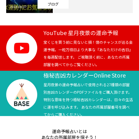
ブログ
2018.08.07
芸能界
テニス
YouTube 星月夜景の運命予報
スポーツ
宝くじを買う前に見ないと損！億のチャンスが巡る金
運予報。一粒万倍日より大事な『あなただけの吉日』
を毎週配信します。 ご視聴頂く前に、あなたの所属
競馬
部屋を調べてからご覧ください。
社会
極秘吉凶カレンダーOnline Store
星月夜景の運命予報占いで使用される27種類の部屋
テニス四大大会・五輪
別吉凶カレンダーのPDFファイルをご購入頂けます。
特別な意味を持つ極秘吉凶カレンダーは、日々の生活
テニス四大大会・五輪
に運を呼び込みます。 あなたの所属部屋番号を調べ
てからご購入ください。
鑑定及び出演依頼
運命予報占いとは
YouTube
あなたの所属部屋を探そう！