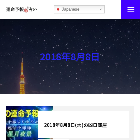
Japanese
運命予報占い
運命予報占いとは
2018年8月8日
あなたの所属部屋を探そう！
最恐の相性占い
秘伝公開！吉凶カレンダー
記事カテゴリー
ブログ
2018年8月8日(水)の凶日部屋
お知らせ