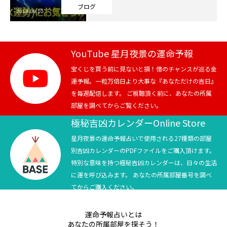
ブログ
2018.09.10
芸能界
テニス
YouTube 星月夜景の運命予報
スポーツ
宝くじを買う前に見ないと損！億のチャンスが巡る金
運予報。一粒万倍日より大事な『あなただけの吉日』
を毎週配信します。 ご視聴頂く前に、あなたの所属
競馬
部屋を調べてからご覧ください。
社会
極秘吉凶カレンダーOnline Store
星月夜景の運命予報占いで使用される27種類の部屋
テニス四大大会・五輪
別吉凶カレンダーのPDFファイルをご購入頂けます。
特別な意味を持つ極秘吉凶カレンダーは、日々の生活
テニス四大大会・五輪
に運を呼び込みます。 あなたの所属部屋番号を調べ
てからご購入ください。
鑑定及び出演依頼
運命予報占いとは
YouTube
あなたの所属部屋を探そう！