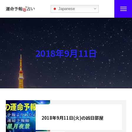
Japanese
運命予報占い
運命予報占いとは
2018年9月11日
あなたの所属部屋を探そう！
最恐の相性占い
秘伝公開！吉凶カレンダー
記事カテゴリー
ブログ
2018年9月11日(火)の凶日部屋
お知らせ