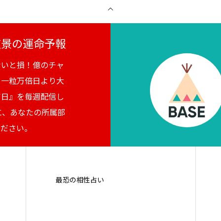
月夜景の運命予報
ないと損！億のチャ
。一粒万倍日より大
吉日』を毎週配信し
に、あなたの所属部
ください。
最恐の相性占い