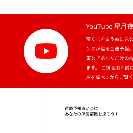
YouTube 星
宝くじを買う前に見
ンスが巡る金運予報
事な『あなただけの
ます。 ご視聴頂く前
屋を調べてからご覧
運命予報占いとは
あなたの所属部屋を探そう！