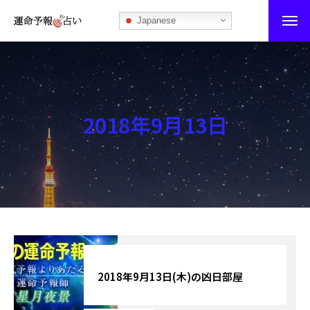
Japanese
運命予報占い
運命予報占いとは
2018年9月13日
あなたの所属部屋を探そう！
最恐の相性占い
秘伝公開！吉凶カレンダー
記事カテゴリー
ブログ
2018年9月13日(木)の凶日部屋
お知らせ