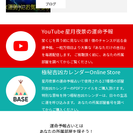
ブログ
2018.09.12
芸能界
テニス
YouTube 星月夜景の運命予報
スポーツ
宝くじを買う前に見ないと損！億のチャンスが巡る金
運予報。一粒万倍日より大事な『あなただけの吉日』
を毎週配信します。 ご視聴頂く前に、あなたの所属
競馬
部屋を調べてからご覧ください。
社会
極秘吉凶カレンダーOnline Store
星月夜景の運命予報占いで使用される27種類の部屋
テニス四大大会・五輪
別吉凶カレンダーのPDFファイルをご購入頂けます。
特別な意味を持つ極秘吉凶カレンダーは、日々の生活
テニス四大大会・五輪
に運を呼び込みます。 あなたの所属部屋番号を調べ
てからご購入ください。
鑑定及び出演依頼
運命予報占いとは
YouTube
あなたの所属部屋を探そう！