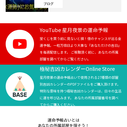
ブログ
2018.09.17
芸能界
テニス
YouTube 星月夜景の運命予報
スポーツ
宝くじを買う前に見ないと損！億のチャンスが巡る金
運予報。一粒万倍日より大事な『あなただけの吉日』
を毎週配信します。 ご視聴頂く前に、あなたの所属
競馬
部屋を調べてからご覧ください。
社会
極秘吉凶カレンダーOnline Store
星月夜景の運命予報占いで使用される27種類の部屋
テニス四大大会・五輪
別吉凶カレンダーのPDFファイルをご購入頂けます。
特別な意味を持つ極秘吉凶カレンダーは、日々の生活
テニス四大大会・五輪
に運を呼び込みます。 あなたの所属部屋番号を調べ
てからご購入ください。
鑑定及び出演依頼
運命予報占いとは
YouTube
あなたの所属部屋を探そう！