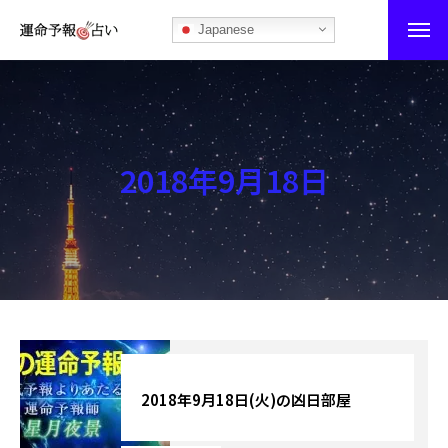
Japanese
運命予報占い
運命予報占いとは
2018年9月18日
あなたの所属部屋を探そう！
最恐の相性占い
秘伝公開！吉凶カレンダー
記事カテゴリー
ブログ
2018年9月18日(火)の凶日部屋
お知らせ