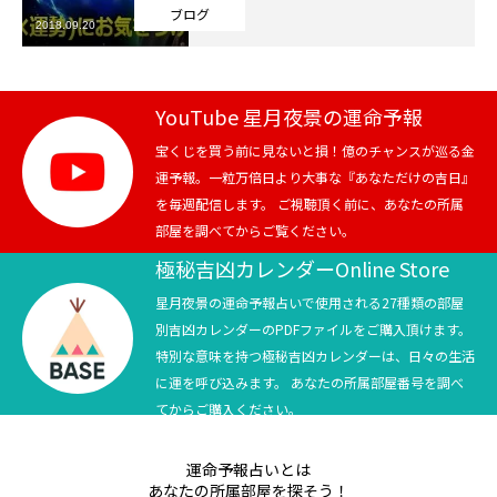
ブログ
2018.09.20
芸能界
テニス
YouTube 星月夜景の運命予報
スポーツ
宝くじを買う前に見ないと損！億のチャンスが巡る金
運予報。一粒万倍日より大事な『あなただけの吉日』
を毎週配信します。 ご視聴頂く前に、あなたの所属
競馬
部屋を調べてからご覧ください。
社会
極秘吉凶カレンダーOnline Store
星月夜景の運命予報占いで使用される27種類の部屋
テニス四大大会・五輪
別吉凶カレンダーのPDFファイルをご購入頂けます。
特別な意味を持つ極秘吉凶カレンダーは、日々の生活
テニス四大大会・五輪
に運を呼び込みます。 あなたの所属部屋番号を調べ
てからご購入ください。
鑑定及び出演依頼
運命予報占いとは
YouTube
あなたの所属部屋を探そう！