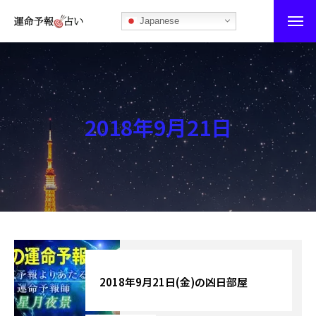
Japanese
運命予報占い
運命予報占いとは
2018年9月21日
あなたの所属部屋を探そう！
最恐の相性占い
秘伝公開！吉凶カレンダー
記事カテゴリー
ブログ
2018年9月21日(金)の凶日部屋
お知らせ