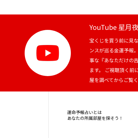
YouTube 星
宝くじを買う前に見
ンスが巡る金運予報
事な『あなただけの
ます。 ご視聴頂く前
屋を調べてからご覧
運命予報占いとは
あなたの所属部屋を探そう！