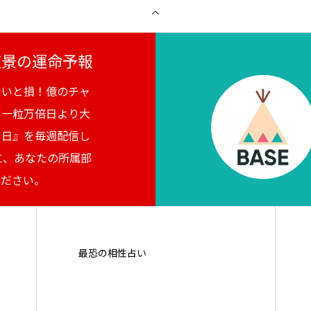
月夜景の運命予報
ないと損！億のチャ
。一粒万倍日より大
吉日』を毎週配信し
に、あなたの所属部
ください。
最恐の相性占い