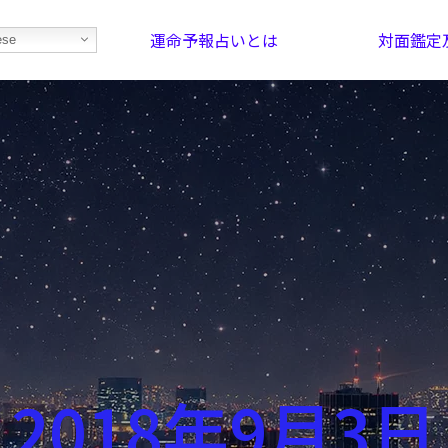
運命予報占いとは
対面鑑定
ese
部屋を探そう！
最恐の相性占い
2018年9月3日