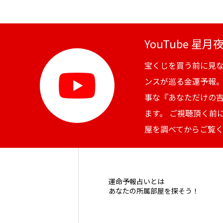
YouTube 星
宝くじを買う前に見
ンスが巡る金運予報
事な『あなただけの
ます。 ご視聴頂く前
屋を調べてからご覧
運命予報占いとは
あなたの所属部屋を探そう！