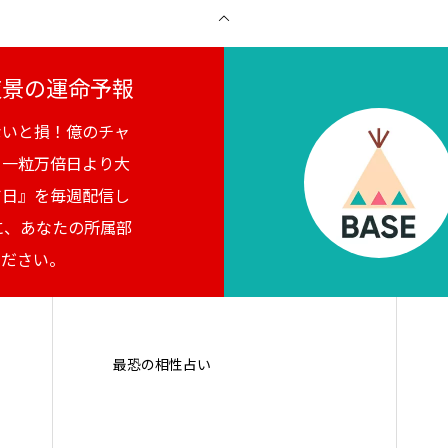
月夜景の運命予報
ないと損！億のチャ
。一粒万倍日より大
吉日』を毎週配信し
に、あなたの所属部
ください。
最恐の相性占い