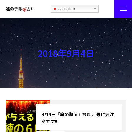
Japanese
運命予報占い
運命予報占いとは
2018年9月4日
あなたの所属部屋を探そう！
最恐の相性占い
秘伝公開！吉凶カレンダー
記事カテゴリー
ブログ
9月4日「魔の期間」台風21号に要注
意です!!
お知らせ