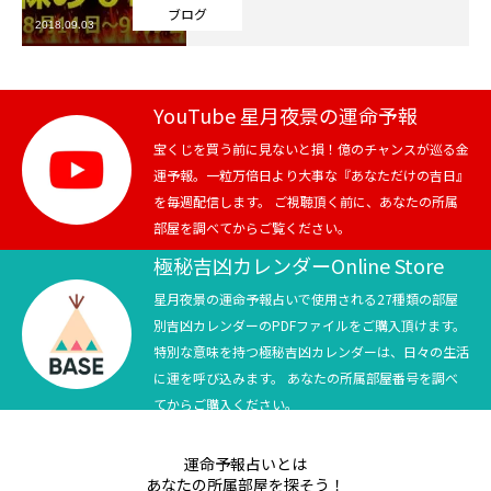
ブログ
2018.09.03
芸能界
テニス
YouTube 星月夜景の運命予報
スポーツ
宝くじを買う前に見ないと損！億のチャンスが巡る金
運予報。一粒万倍日より大事な『あなただけの吉日』
を毎週配信します。 ご視聴頂く前に、あなたの所属
競馬
部屋を調べてからご覧ください。
社会
極秘吉凶カレンダーOnline Store
星月夜景の運命予報占いで使用される27種類の部屋
テニス四大大会・五輪
別吉凶カレンダーのPDFファイルをご購入頂けます。
特別な意味を持つ極秘吉凶カレンダーは、日々の生活
テニス四大大会・五輪
に運を呼び込みます。 あなたの所属部屋番号を調べ
てからご購入ください。
鑑定及び出演依頼
運命予報占いとは
YouTube
あなたの所属部屋を探そう！