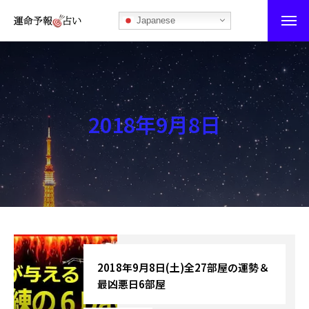
Japanese
運命予報占い
運命予報占いとは
2018年9月8日
あなたの所属部屋を探そう！
最恐の相性占い
秘伝公開！吉凶カレンダー
記事カテゴリー
ブログ
2018年9月8日(土)全27部屋の運勢＆
最凶悪日6部屋
お知らせ