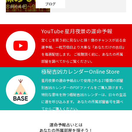
ブログ
2018.09.07
芸能界
テニス
YouTube 星月夜景の運命予報
スポーツ
宝くじを買う前に見ないと損！億のチャンスが巡る金
運予報。一粒万倍日より大事な『あなただけの吉日』
を毎週配信します。 ご視聴頂く前に、あなたの所属
競馬
部屋を調べてからご覧ください。
社会
極秘吉凶カレンダーOnline Store
星月夜景の運命予報占いで使用される27種類の部屋
テニス四大大会・五輪
別吉凶カレンダーのPDFファイルをご購入頂けます。
特別な意味を持つ極秘吉凶カレンダーは、日々の生活
テニス四大大会・五輪
に運を呼び込みます。 あなたの所属部屋番号を調べ
てからご購入ください。
鑑定及び出演依頼
運命予報占いとは
YouTube
あなたの所属部屋を探そう！