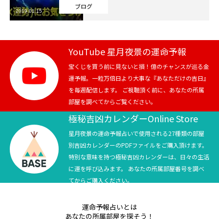
ブログ
2019.01.15
芸能界
テニス
YouTube 星月夜景の運命予報
スポーツ
宝くじを買う前に見ないと損！億のチャンスが巡る金
運予報。一粒万倍日より大事な『あなただけの吉日』
を毎週配信します。 ご視聴頂く前に、あなたの所属
競馬
部屋を調べてからご覧ください。
社会
極秘吉凶カレンダーOnline Store
星月夜景の運命予報占いで使用される27種類の部屋
テニス四大大会・五輪
別吉凶カレンダーのPDFファイルをご購入頂けます。
特別な意味を持つ極秘吉凶カレンダーは、日々の生活
テニス四大大会・五輪
に運を呼び込みます。 あなたの所属部屋番号を調べ
てからご購入ください。
鑑定及び出演依頼
運命予報占いとは
YouTube
あなたの所属部屋を探そう！