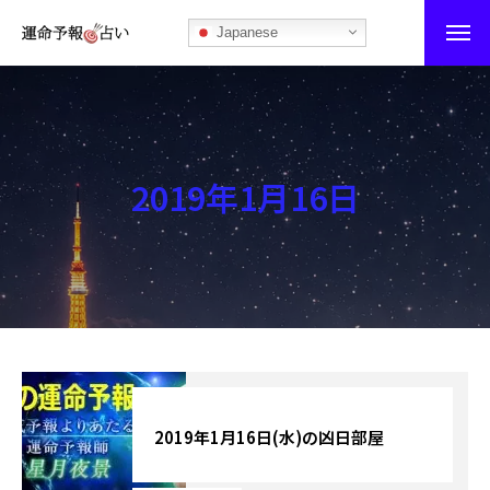
Japanese
運命予報占い
運命予報占いとは
2019年1月16日
あなたの所属部屋を探そう！
最恐の相性占い
秘伝公開！吉凶カレンダー
記事カテゴリー
ブログ
2019年1月16日(水)の凶日部屋
お知らせ