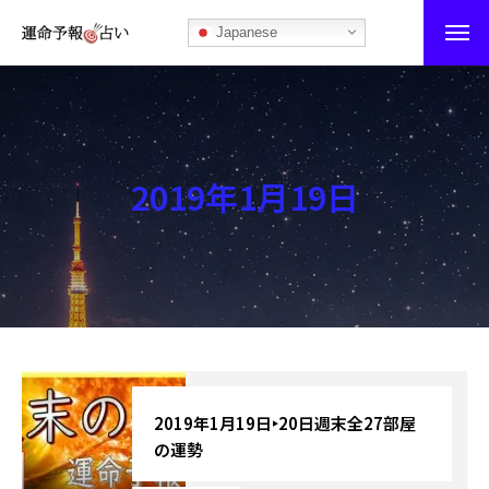
Japanese
運命予報占い
運命予報占いとは
2019年1月19日
あなたの所属部屋を探そう！
最恐の相性占い
秘伝公開！吉凶カレンダー
記事カテゴリー
ブログ
2019年1月19日‣20日週末全27部屋
の運勢
お知らせ