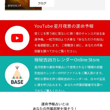
ブログ
2019.01.18
芸能界
テニス
YouTube 星月夜景の運命予報
スポーツ
宝くじを買う前に見ないと損！億のチャンスが巡る金
運予報。一粒万倍日より大事な『あなただけの吉日』
を毎週配信します。 ご視聴頂く前に、あなたの所属
競馬
部屋を調べてからご覧ください。
社会
極秘吉凶カレンダーOnline Store
星月夜景の運命予報占いで使用される27種類の部屋
テニス四大大会・五輪
別吉凶カレンダーのPDFファイルをご購入頂けます。
特別な意味を持つ極秘吉凶カレンダーは、日々の生活
テニス四大大会・五輪
に運を呼び込みます。 あなたの所属部屋番号を調べ
てからご購入ください。
鑑定及び出演依頼
運命予報占いとは
YouTube
あなたの所属部屋を探そう！