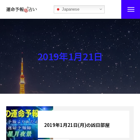
Japanese
運命予報占い
運命予報占いとは
2019年1月21日
あなたの所属部屋を探そう！
最恐の相性占い
秘伝公開！吉凶カレンダー
記事カテゴリー
ブログ
2019年1月21日(月)の凶日部屋
お知らせ