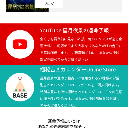
ブログ
2019.01.20
芸能界
テニス
YouTube 星月夜景の運命予報
スポーツ
宝くじを買う前に見ないと損！億のチャンスが巡る金
運予報。一粒万倍日より大事な『あなただけの吉日』
を毎週配信します。 ご視聴頂く前に、あなたの所属
競馬
部屋を調べてからご覧ください。
社会
極秘吉凶カレンダーOnline Store
星月夜景の運命予報占いで使用される27種類の部屋
テニス四大大会・五輪
別吉凶カレンダーのPDFファイルをご購入頂けます。
特別な意味を持つ極秘吉凶カレンダーは、日々の生活
テニス四大大会・五輪
に運を呼び込みます。 あなたの所属部屋番号を調べ
てからご購入ください。
鑑定及び出演依頼
運命予報占いとは
YouTube
あなたの所属部屋を探そう！