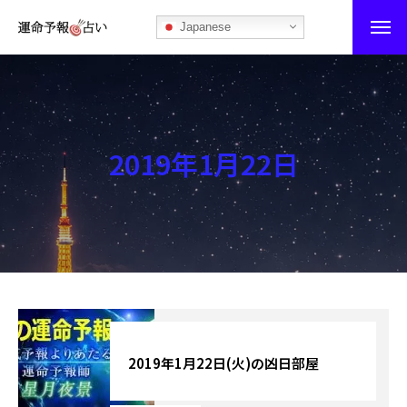
Japanese
運命予報占い
運命予報占いとは
2019年1月22日
あなたの所属部屋を探そう！
最恐の相性占い
秘伝公開！吉凶カレンダー
記事カテゴリー
ブログ
2019年1月22日(火)の凶日部屋
お知らせ