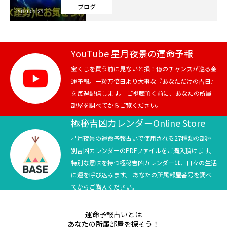
ブログ
2019.01.21
芸能界
テニス
YouTube 星月夜景の運命予報
スポーツ
宝くじを買う前に見ないと損！億のチャンスが巡る金
運予報。一粒万倍日より大事な『あなただけの吉日』
を毎週配信します。 ご視聴頂く前に、あなたの所属
競馬
部屋を調べてからご覧ください。
社会
極秘吉凶カレンダーOnline Store
星月夜景の運命予報占いで使用される27種類の部屋
テニス四大大会・五輪
別吉凶カレンダーのPDFファイルをご購入頂けます。
特別な意味を持つ極秘吉凶カレンダーは、日々の生活
テニス四大大会・五輪
に運を呼び込みます。 あなたの所属部屋番号を調べ
てからご購入ください。
鑑定及び出演依頼
運命予報占いとは
YouTube
あなたの所属部屋を探そう！