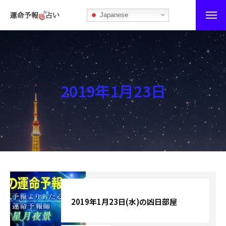
Japanese
運命予報占い
運命予報占いとは
2019年1月23日
あなたの所属部屋を探そう！
最恐の相性占い
秘伝公開！吉凶カレンダー
記事カテゴリー
ブログ
2019年1月23日(水)の凶日部屋
お知らせ