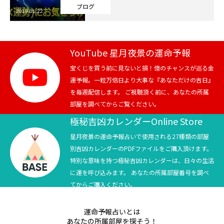
ブログ
2019.01.22
芸能界
テニス
YouTube 星月夜景の運命予報
スポーツ
宝くじを買う前に見ないと損！億のチャンスが巡る金
運予報。一粒万倍日より大事な『あなただけの吉日』
を毎週配信します。 ご視聴頂く前に、あなたの所属
競馬
部屋を調べてからご覧ください。
社会
極秘吉凶カレンダーOnline Store
星月夜景の運命予報占いで使用される27種類の部屋
テニス四大大会・五輪
別吉凶カレンダーのPDFファイルをご購入頂けます。
特別な意味を持つ極秘吉凶カレンダーは、日々の生活
テニス四大大会・五輪
に運を呼び込みます。 あなたの所属部屋番号を調べ
てからご購入ください。
鑑定及び出演依頼
運命予報占いとは
YouTube
あなたの所属部屋を探そう！