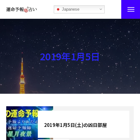
Japanese
運命予報占い
運命予報占いとは
2019年1月5日
あなたの所属部屋を探そう！
最恐の相性占い
秘伝公開！吉凶カレンダー
記事カテゴリー
ブログ
2019年1月5日(土)の凶日部屋
お知らせ