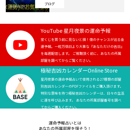
ブログ
2019.01.04
芸能界
テニス
YouTube 星月夜景の運命予報
スポーツ
宝くじを買う前に見ないと損！億のチャンスが巡る金
運予報。一粒万倍日より大事な『あなただけの吉日』
を毎週配信します。 ご視聴頂く前に、あなたの所属
競馬
部屋を調べてからご覧ください。
社会
極秘吉凶カレンダーOnline Store
星月夜景の運命予報占いで使用される27種類の部屋
テニス四大大会・五輪
別吉凶カレンダーのPDFファイルをご購入頂けます。
特別な意味を持つ極秘吉凶カレンダーは、日々の生活
テニス四大大会・五輪
に運を呼び込みます。 あなたの所属部屋番号を調べ
てからご購入ください。
鑑定及び出演依頼
運命予報占いとは
YouTube
あなたの所属部屋を探そう！