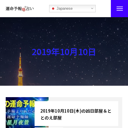
Japanese
運命予報占い
運命予報占いとは
2019年10月10日
あなたの所属部屋を探そう！
最恐の相性占い
秘伝公開！吉凶カレンダー
記事カテゴリー
ブログ
2019年10月10日(木)の凶日部屋＆と
とのえ部屋
お知らせ