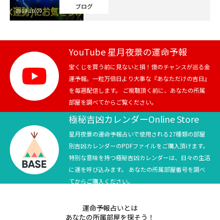
ブログ
2019.10.09
芸能界
テニス
YouTube 星月夜景の運命予報
スポーツ
宝くじを買う前に見ないと損！億のチャンスが巡る金
運予報。一粒万倍日より大事な『あなただけの吉日』
を毎週配信します。 ご視聴頂く前に、あなたの所属
競馬
部屋を調べてからご覧ください。
社会
極秘吉凶カレンダーOnline Store
星月夜景の運命予報占いで使用される27種類の部屋
テニス四大大会・五輪
別吉凶カレンダーのPDFファイルをご購入頂けます。
特別な意味を持つ極秘吉凶カレンダーは、日々の生活
テニス四大大会・五輪
に運を呼び込みます。 あなたの所属部屋番号を調べ
てからご購入ください。
鑑定及び出演依頼
運命予報占いとは
YouTube
あなたの所属部屋を探そう！