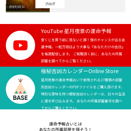
ブログ
2019.10.11
芸能界
テニス
YouTube 星月夜景の運命予報
スポーツ
宝くじを買う前に見ないと損！億のチャンスが巡る金
運予報。一粒万倍日より大事な『あなただけの吉日』
を毎週配信します。 ご視聴頂く前に、あなたの所属
競馬
部屋を調べてからご覧ください。
社会
極秘吉凶カレンダーOnline Store
星月夜景の運命予報占いで使用される27種類の部屋
テニス四大大会・五輪
別吉凶カレンダーのPDFファイルをご購入頂けます。
特別な意味を持つ極秘吉凶カレンダーは、日々の生活
テニス四大大会・五輪
に運を呼び込みます。 あなたの所属部屋番号を調べ
てからご購入ください。
鑑定及び出演依頼
運命予報占いとは
YouTube
あなたの所属部屋を探そう！