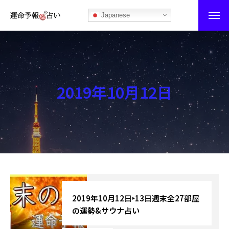
Japanese
運命予報占い
運命予報占いとは
2019年10月12日
あなたの所属部屋を探そう！
最恐の相性占い
秘伝公開！吉凶カレンダー
記事カテゴリー
ブログ
2019年10月12日‣13日週末全27部屋
の運勢&サウナ占い
お知らせ