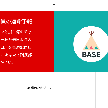
月夜景の運命予報
ないと損！億のチャ
。一粒万倍日より大
吉日』を毎週配信し
に、あなたの所属部
ください。
最恐の相性占い