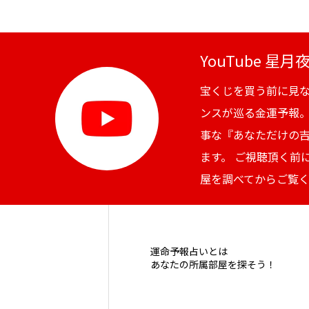
YouTube 星
宝くじを買う前に見
ンスが巡る金運予報
事な『あなただけの
ます。 ご視聴頂く前
屋を調べてからご覧
運命予報占いとは
あなたの所属部屋を探そう！