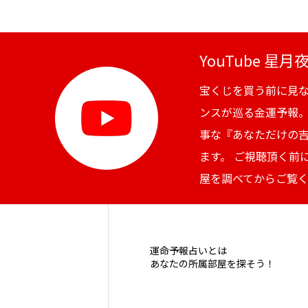
YouTube 星
宝くじを買う前に見
ンスが巡る金運予報
事な『あなただけの
ます。 ご視聴頂く前
屋を調べてからご覧
運命予報占いとは
あなたの所属部屋を探そう！