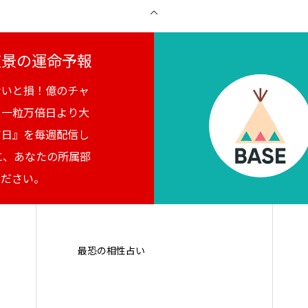
月夜景の運命予報
ないと損！億のチャ
。一粒万倍日より大
吉日』を毎週配信し
に、あなたの所属部
ください。
最恐の相性占い