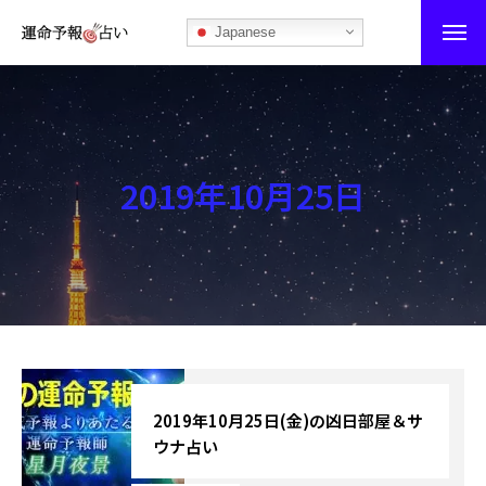
Japanese
運命予報占い
運命予報占いとは
2019年10月25日
あなたの所属部屋を探そう！
最恐の相性占い
秘伝公開！吉凶カレンダー
記事カテゴリー
ブログ
2019年10月25日(金)の凶日部屋＆サ
ウナ占い
お知らせ