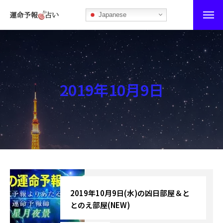
Japanese
運命予報占い
運命予報占いとは
2019年10月9日
あなたの所属部屋を探そう！
最恐の相性占い
秘伝公開！吉凶カレンダー
記事カテゴリー
ブログ
2019年10月9日(水)の凶日部屋＆と
とのえ部屋(NEW)
お知らせ