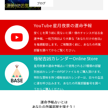
ブログ
2019.10.08
芸能界
テニス
YouTube 星月夜景の運命予報
スポーツ
宝くじを買う前に見ないと損！億のチャンスが巡る金
運予報。一粒万倍日より大事な『あなただけの吉日』
を毎週配信します。 ご視聴頂く前に、あなたの所属
競馬
部屋を調べてからご覧ください。
社会
極秘吉凶カレンダーOnline Store
星月夜景の運命予報占いで使用される27種類の部屋
テニス四大大会・五輪
別吉凶カレンダーのPDFファイルをご購入頂けます。
特別な意味を持つ極秘吉凶カレンダーは、日々の生活
テニス四大大会・五輪
に運を呼び込みます。 あなたの所属部屋番号を調べ
てからご購入ください。
鑑定及び出演依頼
運命予報占いとは
YouTube
あなたの所属部屋を探そう！