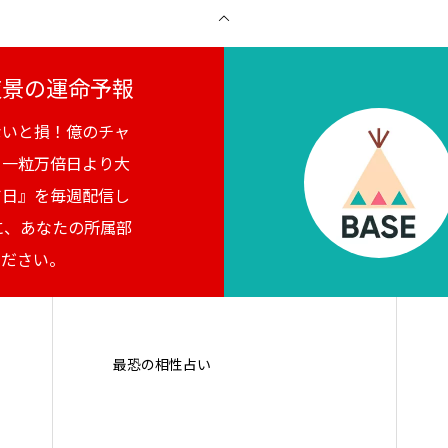
月夜景の運命予報
ないと損！億のチャ
。一粒万倍日より大
吉日』を毎週配信し
に、あなたの所属部
ください。
最恐の相性占い