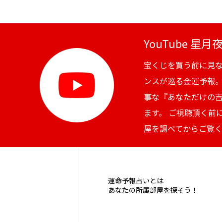
YouTube 星
宝くじを買う前に見
ンスが巡る金運予報
事な『あなただけの
ます。 ご視聴頂く前
屋を調べてからご覧
運命予報占いとは
あなたの所属部屋を探そう！