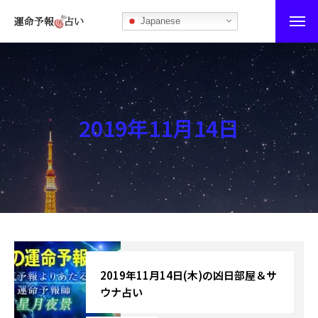
Japanese
運命予報占い
運命予報占いとは
2019年11月14日
あなたの所属部屋を探そう！
最恐の相性占い
秘伝公開！吉凶カレンダー
記事カテゴリー
ブログ
2019年11月14日(木)の凶日部屋＆サ
ウナ占い
お知らせ