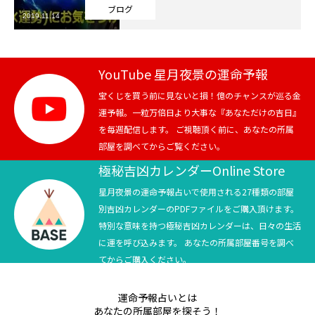
ブログ
2019.11.14
芸能界
テニス
YouTube 星月夜景の運命予報
スポーツ
宝くじを買う前に見ないと損！億のチャンスが巡る金
運予報。一粒万倍日より大事な『あなただけの吉日』
を毎週配信します。 ご視聴頂く前に、あなたの所属
競馬
部屋を調べてからご覧ください。
社会
極秘吉凶カレンダーOnline Store
星月夜景の運命予報占いで使用される27種類の部屋
テニス四大大会・五輪
別吉凶カレンダーのPDFファイルをご購入頂けます。
特別な意味を持つ極秘吉凶カレンダーは、日々の生活
テニス四大大会・五輪
に運を呼び込みます。 あなたの所属部屋番号を調べ
てからご購入ください。
鑑定及び出演依頼
運命予報占いとは
YouTube
あなたの所属部屋を探そう！