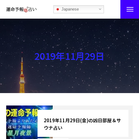
Japanese
運命予報占い
運命予報占いとは
2019年11月29日
あなたの所属部屋を探そう！
最恐の相性占い
秘伝公開！吉凶カレンダー
記事カテゴリー
ブログ
2019年11月29日(金)の凶日部屋＆サ
ウナ占い
お知らせ