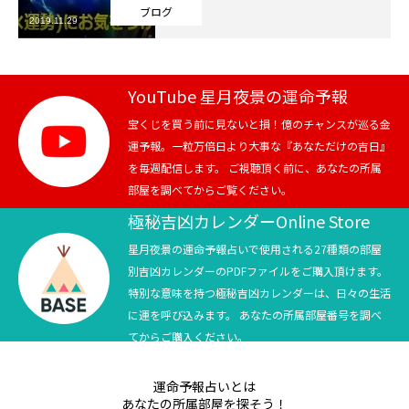
ブログ
2019.11.29
芸能界
テニス
YouTube 星月夜景の運命予報
スポーツ
宝くじを買う前に見ないと損！億のチャンスが巡る金
運予報。一粒万倍日より大事な『あなただけの吉日』
を毎週配信します。 ご視聴頂く前に、あなたの所属
競馬
部屋を調べてからご覧ください。
社会
極秘吉凶カレンダーOnline Store
星月夜景の運命予報占いで使用される27種類の部屋
テニス四大大会・五輪
別吉凶カレンダーのPDFファイルをご購入頂けます。
特別な意味を持つ極秘吉凶カレンダーは、日々の生活
テニス四大大会・五輪
に運を呼び込みます。 あなたの所属部屋番号を調べ
てからご購入ください。
鑑定及び出演依頼
運命予報占いとは
YouTube
あなたの所属部屋を探そう！