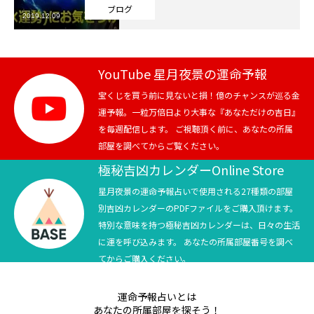
ブログ
2019.12.09
芸能界
テニス
YouTube 星月夜景の運命予報
スポーツ
宝くじを買う前に見ないと損！億のチャンスが巡る金
運予報。一粒万倍日より大事な『あなただけの吉日』
を毎週配信します。 ご視聴頂く前に、あなたの所属
競馬
部屋を調べてからご覧ください。
社会
極秘吉凶カレンダーOnline Store
星月夜景の運命予報占いで使用される27種類の部屋
テニス四大大会・五輪
別吉凶カレンダーのPDFファイルをご購入頂けます。
特別な意味を持つ極秘吉凶カレンダーは、日々の生活
テニス四大大会・五輪
に運を呼び込みます。 あなたの所属部屋番号を調べ
てからご購入ください。
鑑定及び出演依頼
運命予報占いとは
YouTube
あなたの所属部屋を探そう！