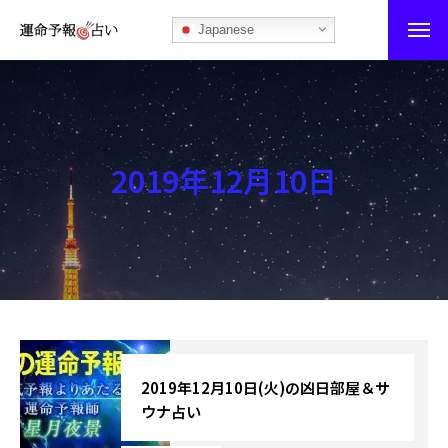
Japanese
運命予報占い
運命予報占いとは
2019年12月10日
あなたの所属部屋を探そう！
最恐の相性占い
秘伝公開！吉凶カレンダー
記事カテゴリー
ブログ
2019年12月10日(火)の凶日部屋＆サ
ウナ占い
お知らせ