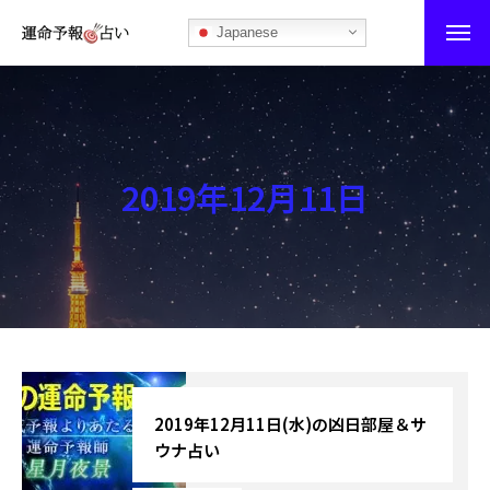
Japanese
運命予報占い
運命予報占いとは
2019年12月11日
あなたの所属部屋を探そう！
最恐の相性占い
秘伝公開！吉凶カレンダー
記事カテゴリー
ブログ
2019年12月11日(水)の凶日部屋＆サ
ウナ占い
お知らせ