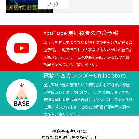
ブログ
2019.12.10
芸能界
テニス
YouTube 星月夜景の運命予報
スポーツ
宝くじを買う前に見ないと損！億のチャンスが巡る金
運予報。一粒万倍日より大事な『あなただけの吉日』
を毎週配信します。 ご視聴頂く前に、あなたの所属
競馬
部屋を調べてからご覧ください。
社会
極秘吉凶カレンダーOnline Store
星月夜景の運命予報占いで使用される27種類の部屋
テニス四大大会・五輪
別吉凶カレンダーのPDFファイルをご購入頂けます。
特別な意味を持つ極秘吉凶カレンダーは、日々の生活
テニス四大大会・五輪
に運を呼び込みます。 あなたの所属部屋番号を調べ
てからご購入ください。
鑑定及び出演依頼
運命予報占いとは
YouTube
あなたの所属部屋を探そう！