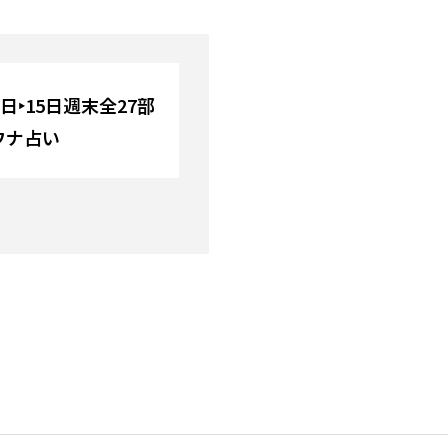
14日‣15日週末全27部
ウナ占い