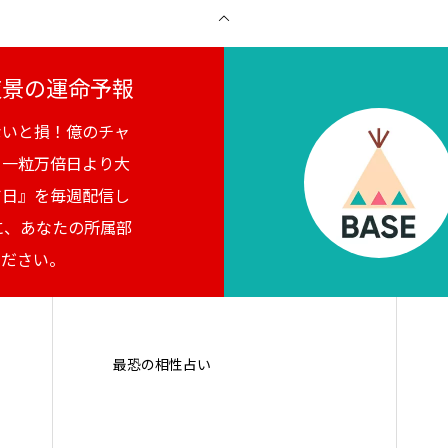
月夜景の運命予報
ないと損！億のチャ
。一粒万倍日より大
吉日』を毎週配信し
に、あなたの所属部
ください。
最恐の相性占い