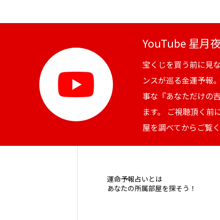
YouTube 星
宝くじを買う前に見
ンスが巡る金運予報
事な『あなただけの
ます。 ご視聴頂く前
屋を調べてからご覧
運命予報占いとは
あなたの所属部屋を探そう！