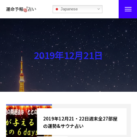
Japanese
運命予報占い
運命予報占いとは
2019年12月21日
あなたの所属部屋を探そう！
最恐の相性占い
秘伝公開！吉凶カレンダー
記事カテゴリー
ブログ
2019年12月21・22日週末全27部屋
の運勢&サウナ占い
お知らせ