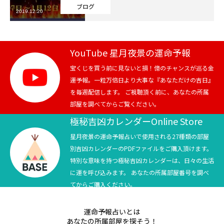
ブログ
2019.12.20
芸能界
テニス
YouTube 星月夜景の運命予報
スポーツ
宝くじを買う前に見ないと損！億のチャンスが巡る金
運予報。一粒万倍日より大事な『あなただけの吉日』
を毎週配信します。 ご視聴頂く前に、あなたの所属
競馬
部屋を調べてからご覧ください。
社会
極秘吉凶カレンダーOnline Store
星月夜景の運命予報占いで使用される27種類の部屋
テニス四大大会・五輪
別吉凶カレンダーのPDFファイルをご購入頂けます。
特別な意味を持つ極秘吉凶カレンダーは、日々の生活
テニス四大大会・五輪
に運を呼び込みます。 あなたの所属部屋番号を調べ
てからご購入ください。
鑑定及び出演依頼
運命予報占いとは
YouTube
あなたの所属部屋を探そう！