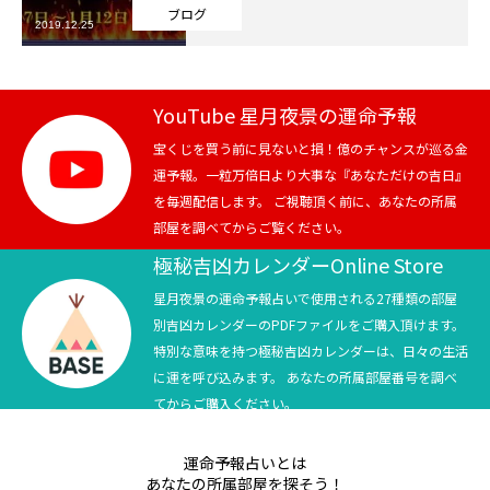
ブログ
2019.12.25
芸能界
テニス
YouTube 星月夜景の運命予報
スポーツ
宝くじを買う前に見ないと損！億のチャンスが巡る金
運予報。一粒万倍日より大事な『あなただけの吉日』
を毎週配信します。 ご視聴頂く前に、あなたの所属
競馬
部屋を調べてからご覧ください。
社会
極秘吉凶カレンダーOnline Store
星月夜景の運命予報占いで使用される27種類の部屋
テニス四大大会・五輪
別吉凶カレンダーのPDFファイルをご購入頂けます。
特別な意味を持つ極秘吉凶カレンダーは、日々の生活
テニス四大大会・五輪
に運を呼び込みます。 あなたの所属部屋番号を調べ
てからご購入ください。
鑑定及び出演依頼
運命予報占いとは
YouTube
あなたの所属部屋を探そう！