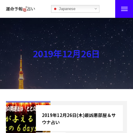
Japanese
運命予報占い
運命予報占いとは
2019年12月26日
あなたの所属部屋を探そう！
最恐の相性占い
秘伝公開！吉凶カレンダー
記事カテゴリー
ブログ
2019年12月26日(木)最凶悪部屋＆サ
ウナ占い
お知らせ