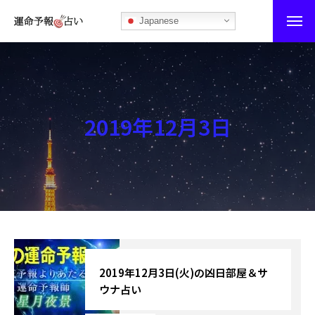
Japanese
運命予報占い
運命予報占いとは
2019年12月3日
あなたの所属部屋を探そう！
最恐の相性占い
秘伝公開！吉凶カレンダー
記事カテゴリー
ブログ
2019年12月3日(火)の凶日部屋＆サ
ウナ占い
お知らせ