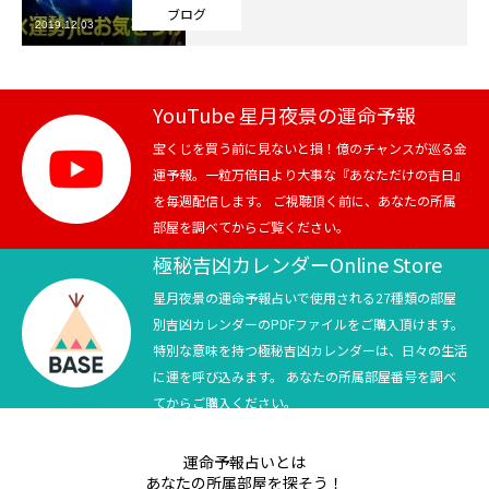
ブログ
2019.12.03
芸能界
テニス
YouTube 星月夜景の運命予報
スポーツ
宝くじを買う前に見ないと損！億のチャンスが巡る金
運予報。一粒万倍日より大事な『あなただけの吉日』
を毎週配信します。 ご視聴頂く前に、あなたの所属
競馬
部屋を調べてからご覧ください。
社会
極秘吉凶カレンダーOnline Store
星月夜景の運命予報占いで使用される27種類の部屋
テニス四大大会・五輪
別吉凶カレンダーのPDFファイルをご購入頂けます。
特別な意味を持つ極秘吉凶カレンダーは、日々の生活
テニス四大大会・五輪
に運を呼び込みます。 あなたの所属部屋番号を調べ
てからご購入ください。
鑑定及び出演依頼
運命予報占いとは
YouTube
あなたの所属部屋を探そう！