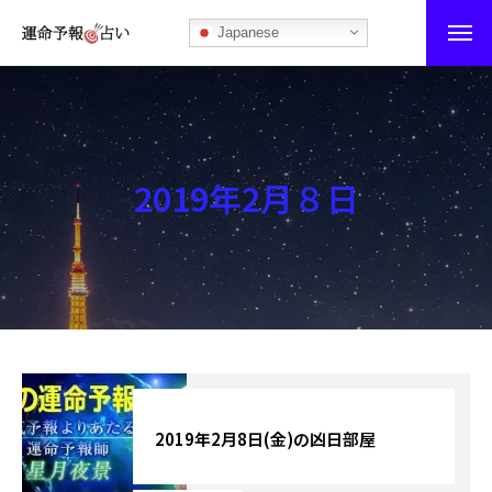
Japanese
運命予報占い
運命予報占いとは
2019年2月８日
あなたの所属部屋を探そう！
最恐の相性占い
秘伝公開！吉凶カレンダー
記事カテゴリー
ブログ
2019年2月8日(金)の凶日部屋
お知らせ