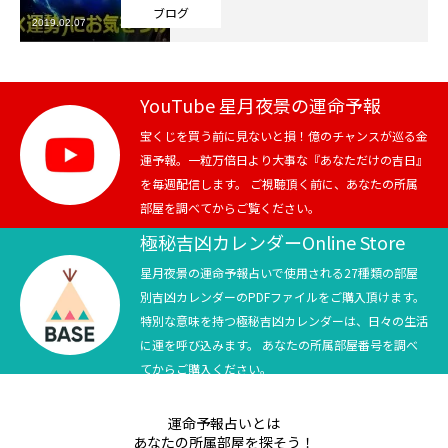
ブログ
2019.02.07
芸能界
テニス
YouTube 星月夜景の運命予報
スポーツ
宝くじを買う前に見ないと損！億のチャンスが巡る金
運予報。一粒万倍日より大事な『あなただけの吉日』
を毎週配信します。 ご視聴頂く前に、あなたの所属
競馬
部屋を調べてからご覧ください。
社会
極秘吉凶カレンダーOnline Store
星月夜景の運命予報占いで使用される27種類の部屋
テニス四大大会・五輪
別吉凶カレンダーのPDFファイルをご購入頂けます。
特別な意味を持つ極秘吉凶カレンダーは、日々の生活
テニス四大大会・五輪
に運を呼び込みます。 あなたの所属部屋番号を調べ
てからご購入ください。
鑑定及び出演依頼
運命予報占いとは
YouTube
あなたの所属部屋を探そう！