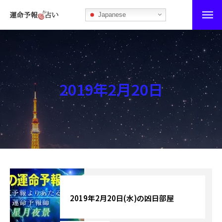
Japanese
運命予報占い
運命予報占いとは
2019年2月20日
あなたの所属部屋を探そう！
最恐の相性占い
秘伝公開！吉凶カレンダー
記事カテゴリー
ブログ
2019年2月20日(水)の凶日部屋
お知らせ