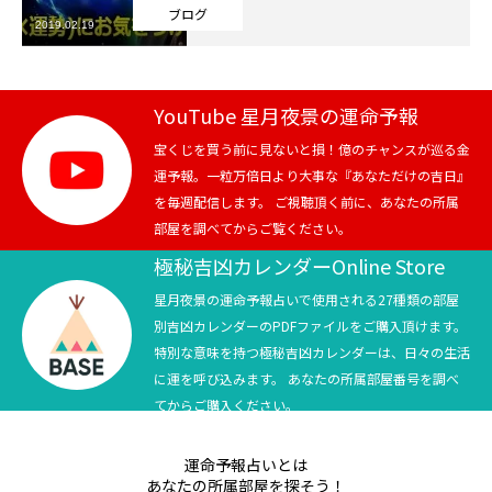
ブログ
2019.02.19
芸能界
テニス
YouTube 星月夜景の運命予報
スポーツ
宝くじを買う前に見ないと損！億のチャンスが巡る金
運予報。一粒万倍日より大事な『あなただけの吉日』
を毎週配信します。 ご視聴頂く前に、あなたの所属
競馬
部屋を調べてからご覧ください。
社会
極秘吉凶カレンダーOnline Store
星月夜景の運命予報占いで使用される27種類の部屋
テニス四大大会・五輪
別吉凶カレンダーのPDFファイルをご購入頂けます。
特別な意味を持つ極秘吉凶カレンダーは、日々の生活
テニス四大大会・五輪
に運を呼び込みます。 あなたの所属部屋番号を調べ
てからご購入ください。
鑑定及び出演依頼
運命予報占いとは
YouTube
あなたの所属部屋を探そう！