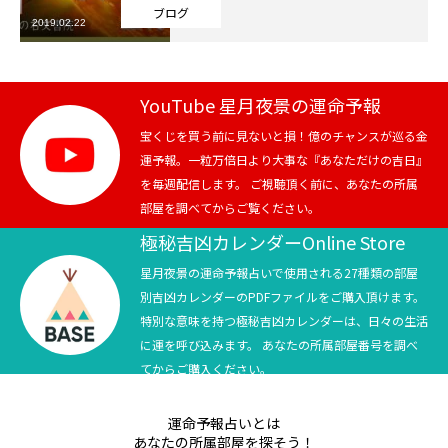
ブログ
2019.02.22
芸能界
テニス
YouTube 星月夜景の運命予報
スポーツ
宝くじを買う前に見ないと損！億のチャンスが巡る金
運予報。一粒万倍日より大事な『あなただけの吉日』
を毎週配信します。 ご視聴頂く前に、あなたの所属
競馬
部屋を調べてからご覧ください。
社会
極秘吉凶カレンダーOnline Store
星月夜景の運命予報占いで使用される27種類の部屋
テニス四大大会・五輪
別吉凶カレンダーのPDFファイルをご購入頂けます。
特別な意味を持つ極秘吉凶カレンダーは、日々の生活
テニス四大大会・五輪
に運を呼び込みます。 あなたの所属部屋番号を調べ
てからご購入ください。
鑑定及び出演依頼
運命予報占いとは
YouTube
あなたの所属部屋を探そう！