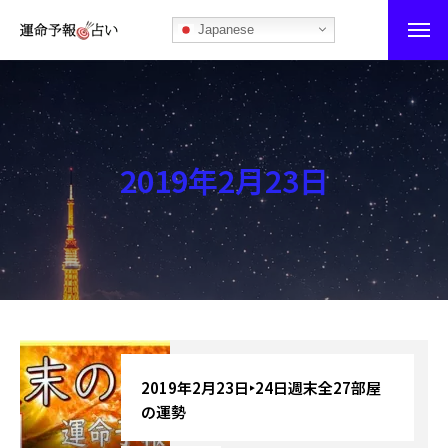
Japanese
運命予報占い
運命予報占いとは
2019年2月23日
あなたの所属部屋を探そう！
最恐の相性占い
秘伝公開！吉凶カレンダー
記事カテゴリー
ブログ
2019年2月23日‣24日週末全27部屋
の運勢
お知らせ