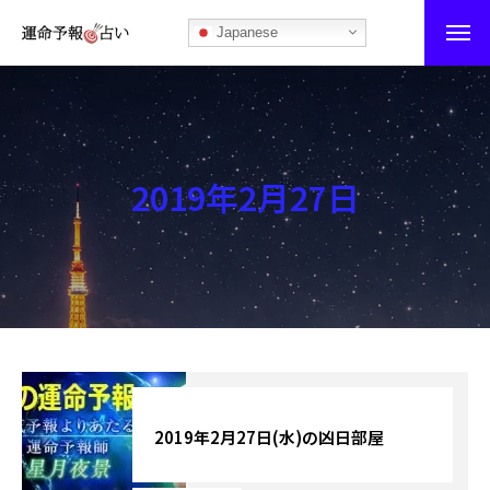
Japanese
運命予報占い
運命予報占いとは
2019年2月27日
あなたの所属部屋を探そう！
最恐の相性占い
秘伝公開！吉凶カレンダー
記事カテゴリー
ブログ
2019年2月27日(水)の凶日部屋
お知らせ