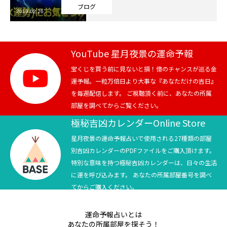
ブログ
2019.02.26
芸能界
テニス
YouTube 星月夜景の運命予報
スポーツ
宝くじを買う前に見ないと損！億のチャンスが巡る金
運予報。一粒万倍日より大事な『あなただけの吉日』
を毎週配信します。 ご視聴頂く前に、あなたの所属
競馬
部屋を調べてからご覧ください。
社会
極秘吉凶カレンダーOnline Store
星月夜景の運命予報占いで使用される27種類の部屋
テニス四大大会・五輪
別吉凶カレンダーのPDFファイルをご購入頂けます。
特別な意味を持つ極秘吉凶カレンダーは、日々の生活
テニス四大大会・五輪
に運を呼び込みます。 あなたの所属部屋番号を調べ
てからご購入ください。
鑑定及び出演依頼
運命予報占いとは
YouTube
あなたの所属部屋を探そう！