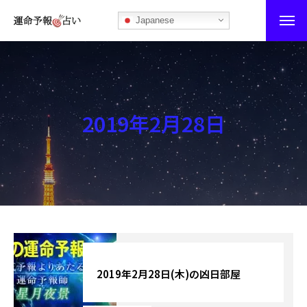
Japanese
運命予報占い
運命予報占いとは
2019年2月28日
あなたの所属部屋を探そう！
最恐の相性占い
秘伝公開！吉凶カレンダー
記事カテゴリー
ブログ
2019年2月28日(木)の凶日部屋
お知らせ