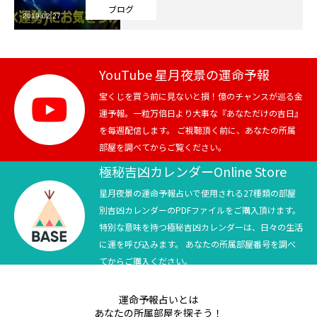
ブログ
2019.02.27
芸能界
テニス
YouTube 星月夜景の運命予報
スポーツ
宝くじを買う前に見ないと損！億のチャンスが巡る金
運予報。一粒万倍日より大事な『あなただけの吉日』
を毎週配信します。 ご視聴頂く前に、あなたの所属
競馬
部屋を調べてからご覧ください。
社会
極秘吉凶カレンダーOnline Store
星月夜景の運命予報占いで使用される27種類の部屋
テニス四大大会・五輪
別吉凶カレンダーのPDFファイルをご購入頂けます。
特別な意味を持つ極秘吉凶カレンダーは、日々の生活
テニス四大大会・五輪
に運を呼び込みます。 あなたの所属部屋番号を調べ
てからご購入ください。
鑑定及び出演依頼
運命予報占いとは
YouTube
あなたの所属部屋を探そう！