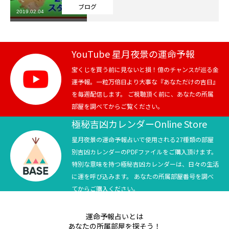
ブログ
2019.02.04
芸能界
テニス
YouTube 星月夜景の運命予報
スポーツ
宝くじを買う前に見ないと損！億のチャンスが巡る金
運予報。一粒万倍日より大事な『あなただけの吉日』
を毎週配信します。 ご視聴頂く前に、あなたの所属
競馬
部屋を調べてからご覧ください。
社会
極秘吉凶カレンダーOnline Store
星月夜景の運命予報占いで使用される27種類の部屋
テニス四大大会・五輪
別吉凶カレンダーのPDFファイルをご購入頂けます。
特別な意味を持つ極秘吉凶カレンダーは、日々の生活
テニス四大大会・五輪
に運を呼び込みます。 あなたの所属部屋番号を調べ
てからご購入ください。
鑑定及び出演依頼
運命予報占いとは
YouTube
あなたの所属部屋を探そう！