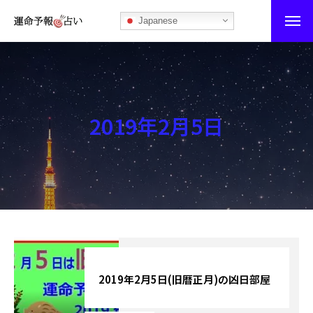
Japanese
運命予報占い
運命予報占いとは
2019年2月5日
あなたの所属部屋を探そう！
最恐の相性占い
秘伝公開！吉凶カレンダー
記事カテゴリー
ブログ
2019年2月5日(旧暦正月)の凶日部屋
お知らせ