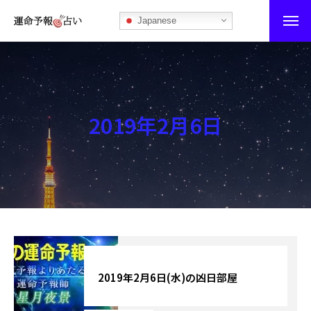
Japanese
運命予報占い
運命予報占いとは
2019年2月6日
あなたの所属部屋を探そう！
最恐の相性占い
秘伝公開！吉凶カレンダー
記事カテゴリー
ブログ
2019年2月6日(水)の凶日部屋
お知らせ