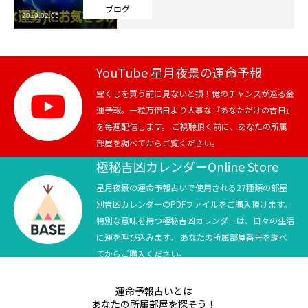
ブログ
2019.02.05
芸能界
テニス
YouTube 星月夜景の運命予報
スポーツ
宝くじを買う前に見ないと損！億のチャンスが巡る金
運予報。一粒万倍日より大事な『あなただけの吉日』
を毎週配信します。 ご視聴頂く前に、あなたの所属
競馬
部屋を調べてからご覧ください。
社会
極秘吉凶カレンダーOnline Store
星月夜景の運命予報占いで使用される27種類の部屋
テニス四大大会・五輪
別吉凶カレンダーのPDFファイルをご購入頂けます。
特別な意味を持つ極秘吉凶カレンダーは、日々の生活
テニス四大大会・五輪
に運を呼び込みます。 あなたの所属部屋番号を調べ
てからご購入ください。
鑑定及び出演依頼
運命予報占いとは
YouTube
あなたの所属部屋を探そう！