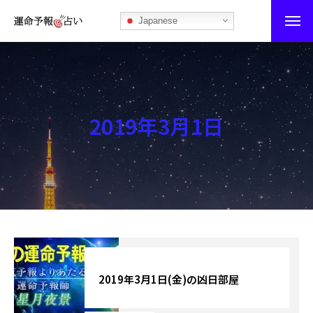
Japanese
運命予報占い
運命予報占いとは
2019年3月1日
あなたの所属部屋を探そう！
最恐の相性占い
秘伝公開！吉凶カレンダー
記事カテゴリー
ブログ
2019年3月1日(金)の凶日部屋
お知らせ