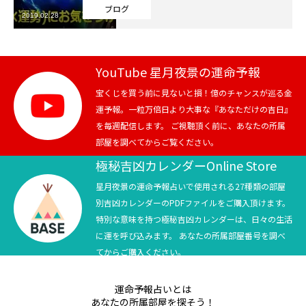
ブログ
2019.02.28
芸能界
テニス
YouTube 星月夜景の運命予報
スポーツ
宝くじを買う前に見ないと損！億のチャンスが巡る金
運予報。一粒万倍日より大事な『あなただけの吉日』
を毎週配信します。 ご視聴頂く前に、あなたの所属
競馬
部屋を調べてからご覧ください。
社会
極秘吉凶カレンダーOnline Store
星月夜景の運命予報占いで使用される27種類の部屋
テニス四大大会・五輪
別吉凶カレンダーのPDFファイルをご購入頂けます。
特別な意味を持つ極秘吉凶カレンダーは、日々の生活
テニス四大大会・五輪
に運を呼び込みます。 あなたの所属部屋番号を調べ
てからご購入ください。
鑑定及び出演依頼
運命予報占いとは
YouTube
あなたの所属部屋を探そう！