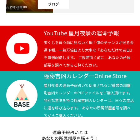
ブログ
2019.03.08
芸能界
テニス
YouTube 星月夜景の運命予報
スポーツ
宝くじを買う前に見ないと損！億のチャンスが巡る金
運予報。一粒万倍日より大事な『あなただけの吉日』
を毎週配信します。 ご視聴頂く前に、あなたの所属
競馬
部屋を調べてからご覧ください。
社会
極秘吉凶カレンダーOnline Store
星月夜景の運命予報占いで使用される27種類の部屋
テニス四大大会・五輪
別吉凶カレンダーのPDFファイルをご購入頂けます。
特別な意味を持つ極秘吉凶カレンダーは、日々の生活
テニス四大大会・五輪
に運を呼び込みます。 あなたの所属部屋番号を調べ
てからご購入ください。
鑑定及び出演依頼
運命予報占いとは
YouTube
あなたの所属部屋を探そう！