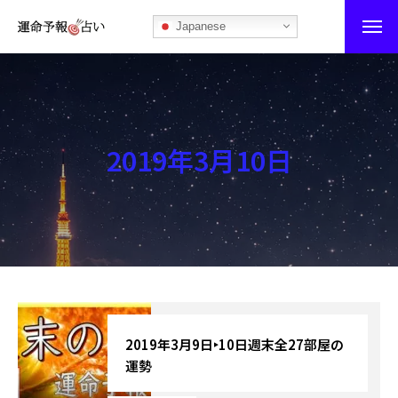
Japanese
運命予報占い
運命予報占いとは
2019年3月10日
あなたの所属部屋を探そう！
最恐の相性占い
秘伝公開！吉凶カレンダー
記事カテゴリー
ブログ
2019年3月9日‣10日週末全27部屋の
運勢
お知らせ