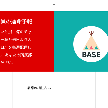
月夜景の運命予報
ないと損！億のチャ
。一粒万倍日より大
吉日』を毎週配信し
に、あなたの所属部
ください。
最恐の相性占い