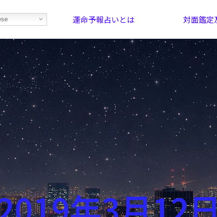
運命予報占いとは
対面鑑定
ese
部屋を探そう！
最恐の相性占い
2019年3月12