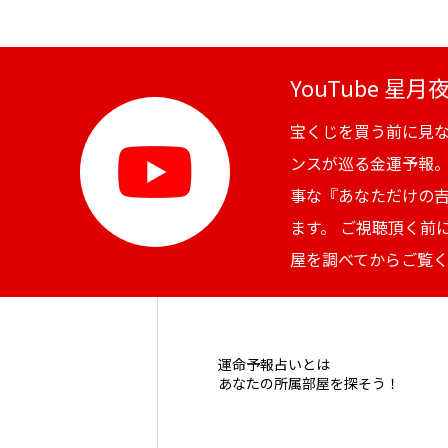
YouTube 星
宝くじを買う前に見
ンスが巡る金運予報
事な『あなただけの
ます。 ご視聴頂く前
屋を調べてからご覧
運命予報占いとは
あなたの所属部屋を探そう！