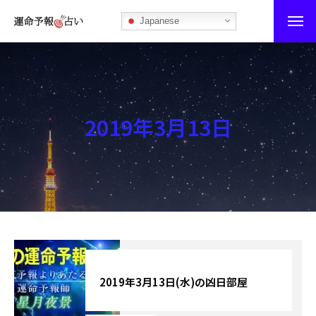
Japanese
運命予報占い
運命予報占いとは
2019年3月13日
あなたの所属部屋を探そう！
最恐の相性占い
秘伝公開！吉凶カレンダー
記事カテゴリー
ブログ
2019年3月13日(水)の凶日部屋
お知らせ