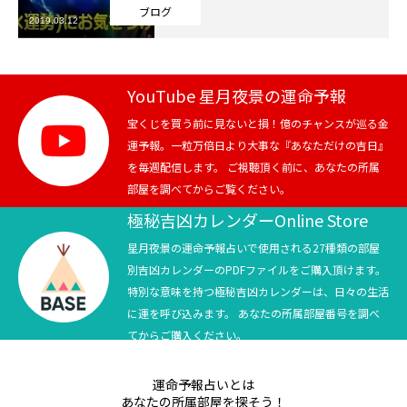
ブログ
2019.03.12
芸能界
テニス
YouTube 星月夜景の運命予報
スポーツ
宝くじを買う前に見ないと損！億のチャンスが巡る金
運予報。一粒万倍日より大事な『あなただけの吉日』
を毎週配信します。 ご視聴頂く前に、あなたの所属
競馬
部屋を調べてからご覧ください。
社会
極秘吉凶カレンダーOnline Store
星月夜景の運命予報占いで使用される27種類の部屋
テニス四大大会・五輪
別吉凶カレンダーのPDFファイルをご購入頂けます。
特別な意味を持つ極秘吉凶カレンダーは、日々の生活
テニス四大大会・五輪
に運を呼び込みます。 あなたの所属部屋番号を調べ
てからご購入ください。
鑑定及び出演依頼
運命予報占いとは
YouTube
あなたの所属部屋を探そう！