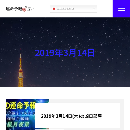
Japanese
運命予報占い
運命予報占いとは
2019年3月14日
あなたの所属部屋を探そう！
最恐の相性占い
秘伝公開！吉凶カレンダー
記事カテゴリー
ブログ
2019年3月14日(木)の凶日部屋
お知らせ