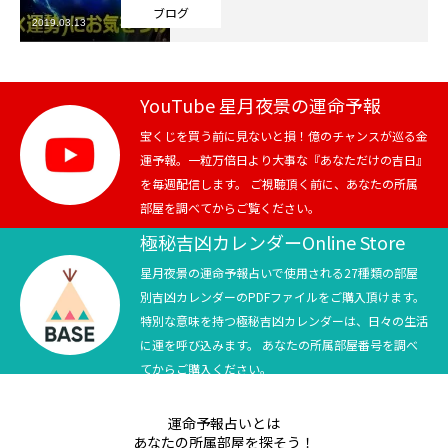
ブログ
2019.03.13
芸能界
テニス
YouTube 星月夜景の運命予報
スポーツ
宝くじを買う前に見ないと損！億のチャンスが巡る金
運予報。一粒万倍日より大事な『あなただけの吉日』
を毎週配信します。 ご視聴頂く前に、あなたの所属
競馬
部屋を調べてからご覧ください。
社会
極秘吉凶カレンダーOnline Store
星月夜景の運命予報占いで使用される27種類の部屋
テニス四大大会・五輪
別吉凶カレンダーのPDFファイルをご購入頂けます。
特別な意味を持つ極秘吉凶カレンダーは、日々の生活
テニス四大大会・五輪
に運を呼び込みます。 あなたの所属部屋番号を調べ
てからご購入ください。
鑑定及び出演依頼
運命予報占いとは
YouTube
あなたの所属部屋を探そう！