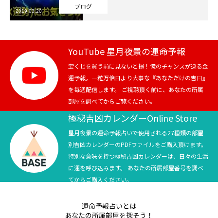
ブログ
2019.03.20
芸能界
テニス
YouTube 星月夜景の運命予報
スポーツ
宝くじを買う前に見ないと損！億のチャンスが巡る金
運予報。一粒万倍日より大事な『あなただけの吉日』
を毎週配信します。 ご視聴頂く前に、あなたの所属
競馬
部屋を調べてからご覧ください。
社会
極秘吉凶カレンダーOnline Store
星月夜景の運命予報占いで使用される27種類の部屋
テニス四大大会・五輪
別吉凶カレンダーのPDFファイルをご購入頂けます。
特別な意味を持つ極秘吉凶カレンダーは、日々の生活
テニス四大大会・五輪
に運を呼び込みます。 あなたの所属部屋番号を調べ
てからご購入ください。
鑑定及び出演依頼
運命予報占いとは
YouTube
あなたの所属部屋を探そう！