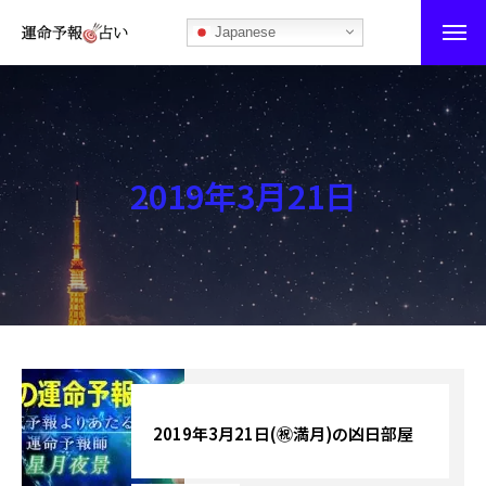
Japanese
運命予報占い
運命予報占いとは
2019年3月21日
あなたの所属部屋を探そう！
最恐の相性占い
秘伝公開！吉凶カレンダー
記事カテゴリー
ブログ
2019年3月21日(㊗満月)の凶日部屋
お知らせ