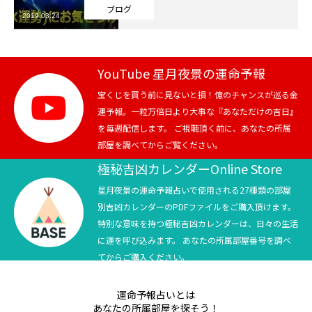
ブログ
2019.03.24
芸能界
テニス
YouTube 星月夜景の運命予報
スポーツ
宝くじを買う前に見ないと損！億のチャンスが巡る金
運予報。一粒万倍日より大事な『あなただけの吉日』
を毎週配信します。 ご視聴頂く前に、あなたの所属
競馬
部屋を調べてからご覧ください。
社会
極秘吉凶カレンダーOnline Store
星月夜景の運命予報占いで使用される27種類の部屋
テニス四大大会・五輪
別吉凶カレンダーのPDFファイルをご購入頂けます。
特別な意味を持つ極秘吉凶カレンダーは、日々の生活
テニス四大大会・五輪
に運を呼び込みます。 あなたの所属部屋番号を調べ
てからご購入ください。
鑑定及び出演依頼
運命予報占いとは
YouTube
あなたの所属部屋を探そう！