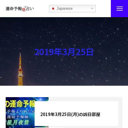
Japanese
運命予報占い
運命予報占いとは
2019年3月25日
あなたの所属部屋を探そう！
最恐の相性占い
秘伝公開！吉凶カレンダー
記事カテゴリー
ブログ
2019年3月25日(月)の凶日部屋
お知らせ