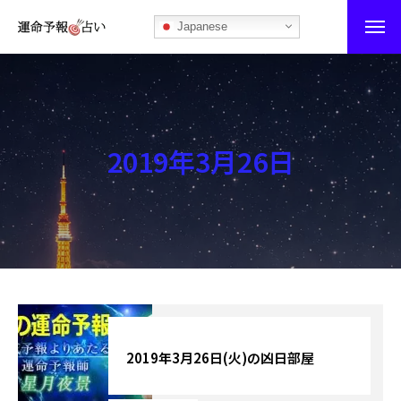
Japanese
運命予報占い
運命予報占いとは
2019年3月26日
あなたの所属部屋を探そう！
最恐の相性占い
秘伝公開！吉凶カレンダー
記事カテゴリー
ブログ
2019年3月26日(火)の凶日部屋
お知らせ