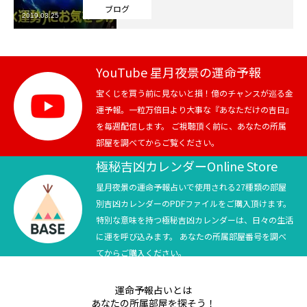
ブログ
2019.03.25
芸能界
テニス
YouTube 星月夜景の運命予報
スポーツ
宝くじを買う前に見ないと損！億のチャンスが巡る金
運予報。一粒万倍日より大事な『あなただけの吉日』
を毎週配信します。 ご視聴頂く前に、あなたの所属
競馬
部屋を調べてからご覧ください。
社会
極秘吉凶カレンダーOnline Store
星月夜景の運命予報占いで使用される27種類の部屋
テニス四大大会・五輪
別吉凶カレンダーのPDFファイルをご購入頂けます。
特別な意味を持つ極秘吉凶カレンダーは、日々の生活
テニス四大大会・五輪
に運を呼び込みます。 あなたの所属部屋番号を調べ
てからご購入ください。
鑑定及び出演依頼
運命予報占いとは
YouTube
あなたの所属部屋を探そう！